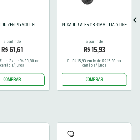
DOR ZEN PLYMOUTH
PUXADOR ALES 118 31MM - ITALY LINE
R$
61
,
61
R$
15
,
93
61
 em 
2
x de 
R$
30
,
80
 no 
Ou 
R$
15
,
93
 em 
1
x de 
R$
15
,
93
 no 
cartão s/ juros
cartão s/ juros
COMPRAR
COMPRAR