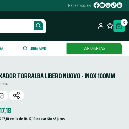
Redes Sociais
0
VER OFERTAS
SA
LINHA ALVIC
XADOR TORRALBA LIBERO NUOVO - INOX 100MM
286491
17
,
18
$
17
,
18
 em 
1
x de 
R$
17
,
18
 no cartão s/ juros