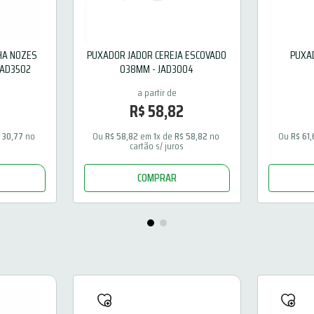
HA NOZES
PUXADOR JADOR CEREJA ESCOVADO
PUXA
JAD3502
038MM - JAD3004
R$
58
,
82
$
30
,
77
 no 
Ou 
R$
58
,
82
 em 
1
x de 
R$
58
,
82
 no 
Ou 
R$
61
,
cartão s/ juros
COMPRAR