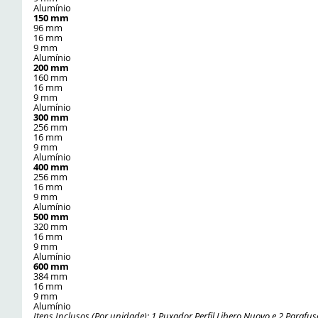
Alumínio
150 mm
96 mm
16 mm
9 mm
Alumínio
200 mm
160 mm
16 mm
9 mm
Alumínio
300 mm
256 mm
16 mm
9 mm
Alumínio
400 mm
256 mm
16 mm
9 mm
Alumínio
500 mm
320 mm
16 mm
9 mm
Alumínio
600 mm
384 mm
16 mm
9 mm
Alumínio
Itens Inclusos (Por unidade): 1 Puxador Perfil Libero Nuovo e 2 Parafus