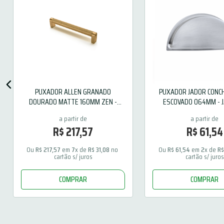
PUXADOR ALLEN GRANADO
PUXADOR JADOR CONC
DOURADO MATTE 160MM ZEN -
ESCOVADO 064MM - 
ZP4295.955
R$
217
,
57
R$
61
,
54
Ou 
R$
217
,
57
 em 
7
x de 
R$
31
,
08
 no 
Ou 
R$
61
,
54
 em 
2
x de 
R
cartão s/ juros
cartão s/ juros
COMPRAR
COMPRAR