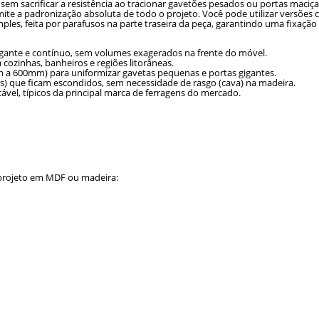
sem sacrificar a resistência ao tracionar gavetões pesados ou portas maciça
e a padronização absoluta de todo o projeto. Você pode utilizar versõe
ples, feita por parafusos na parte traseira da peça, garantindo uma fixação 
gante e contínuo, sem volumes exagerados na frente do móvel.
cozinhas, banheiros e regiões litorâneas.
 a 600mm) para uniformizar gavetas pequenas e portas gigantes.
os) que ficam escondidos, sem necessidade de rasgo (cava) na madeira.
vel, típicos da principal marca de ferragens do mercado.
u projeto em MDF ou madeira: