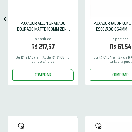
PUXADOR ALLEN GRANADO
PUXADOR JADOR CONC
DOURADO MATTE 160MM ZEN -
ESCOVADO 064MM - 
ZP4295.955
R$
217
,
57
R$
61
,
54
Ou 
R$
217
,
57
 em 
7
x de 
R$
31
,
08
 no 
Ou 
R$
61
,
54
 em 
2
x de 
R
cartão s/ juros
cartão s/ juros
COMPRAR
COMPRAR