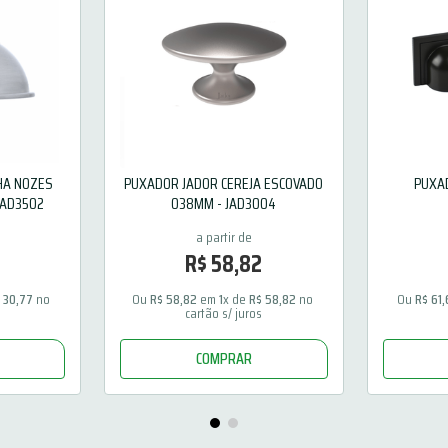
HA NOZES
PUXADOR JADOR CEREJA ESCOVADO
PUXA
JAD3502
038MM - JAD3004
R$
58
,
82
$
30
,
77
 no 
Ou 
R$
58
,
82
 em 
1
x de 
R$
58
,
82
 no 
Ou 
R$
61
,
cartão s/ juros
COMPRAR