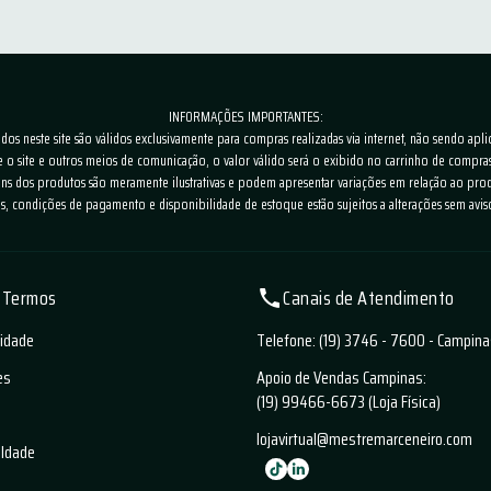
INFORMAÇÕES IMPORTANTES:
os neste site são válidos exclusivamente para compras realizadas via internet, não sendo apli
e o site e outros meios de comunicação, o valor válido será o exibido no carrinho de comp
ns dos produtos são meramente ilustrativas e podem apresentar variações em relação ao prod
s, condições de pagamento e disponibilidade de estoque estão sujeitos a alterações sem avis
e Termos
Canais de Atendimento
cidade
Telefone: (19) 3746 - 7600 - Campin
es
Apoio de Vendas Campinas:
(19) 99466-6673 (Loja Física)
lojavirtual@mestremarceneiro.com
aldade