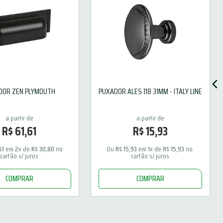
DOR ZEN PLYMOUTH
PUXADOR ALES 118 31MM - ITALY LINE
R$
61
,
61
R$
15
,
93
61
 em 
2
x de 
R$
30
,
80
 no 
Ou 
R$
15
,
93
 em 
1
x de 
R$
15
,
93
 no 
cartão s/ juros
cartão s/ juros
COMPRAR
COMPRAR