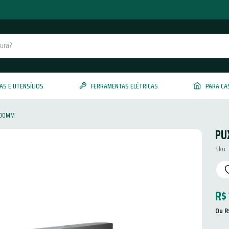
AS E UTENSÍLIOS
FERRAMENTAS ELÉTRICAS
PARA CA
100MM
PU
Sku
:
R$
Ou 
R