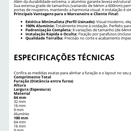
Além da durabilidade extrema, o alumínio garante leveza estrutural 
Sua extensa grade de tamanhos (variando de 64mm a 600mm) permit
portas de roupeiros, mantendo a harmonia visual. A instalação é sim
Principais Vantagens para o Marceneiro e Cliente Final:
Estética Minimalista (Perfil Usinado):
Visual moderno, ele
100% Alumínio:
Totalmente imune à oxidação. Perfeito para 
Padronização Completa:
8 variações de tamanho (de 64mm
Instalação Rápida e Oculta:
Fixação por parafusos (inclus
Qualidade Torralba:
Precisão no corte e acabamento impecá
ESPECIFICAÇÕES TÉCNICAS
Confira as medidas exatas para alinhar a furação e o layout no se
Comprimento Total
Furação (Distância entre furos)
Altura
Largura (Espessura)
Material
64 mm
32 mm
16 mm
9 mm
Alumínio
100 mm
64 mm
16 mm
9 mm