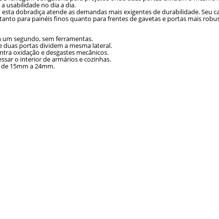
a usabilidade no dia a dia.
V, esta dobradiça atende as demandas mais exigentes de durabilidade. Seu
anto para painéis finos quanto para frentes de gavetas e portas mais robus
m um segundo, sem ferramentas.
 duas portas dividem a mesma lateral.
ntra oxidação e desgastes mecânicos.
sar o interior de armários e cozinhas.
as de 15mm a 24mm.