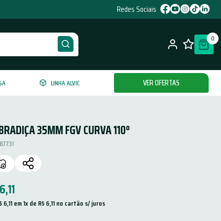
Redes Sociais
0
VER OFERTAS
SA
LINHA ALVIC
BRADIÇA 35MM FGV CURVA 110º
87731
6
,
11
$
6
,
11
 em 
1
x de 
R$
6
,
11
 no cartão s/ juros