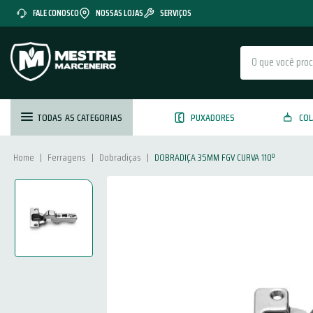
FALE CONOSCO
NOSSAS LOJAS
SERVIÇOS
O que você procura?
TODAS AS CATEGORIAS
PUXADORES
COL
Ferragens
Dobradiças
DOBRADIÇA 35MM FGV CURVA 110º