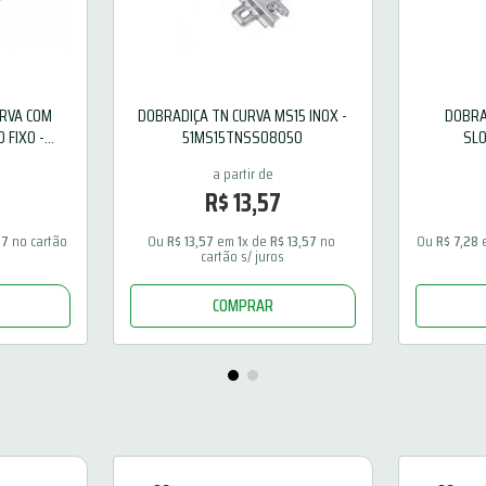
RVA COM
DOBRADIÇA TN CURVA MS15 INOX -
DOBRA
 FIXO -
51MS15TNSS08050
SL
5
R$
13
,
57
47
 no cartão 
Ou 
R$
13
,
57
 em 
1
x de 
R$
13
,
57
 no 
Ou 
R$
7
,
28
 
cartão s/ juros
COMPRAR