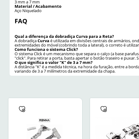
3 mm a 7 mm
Material / Acabamento
Aço Niquelado
FAQ
Qual a diferença da dobradiça Curva para a Reta?
A dobradiça
Curva
é utilizada em divisões centrais de armários, o
extremidades do móvel (cobrindo toda a lateral), o correto é utiliza
Como funciona o sistema Click?
O sistema Click é um mecanismo que separa o calço (a base parafusa
"click". Para retirar a porta, basta apertar o botão traseiro e puxar
O que significa o valor "K" de 3 a 7 mm?
A distância "K" é a medida técnica, na hora da furação, entre a bor
variando de 3 a 7 milímetros da extremidade da chapa.
Cor
Zincado
Material
Aço
Tipo
Curva