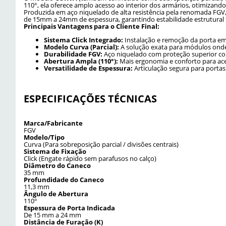
110°, ela oferece amplo acesso ao interior dos armários, otimizando 
Produzida em aço niquelado de alta resistência pela renomada FG
de 15mm a 24mm de espessura, garantindo estabilidade estrutural t
Principais Vantagens para o Cliente Final:
Sistema Click Integrado:
Instalação e remoção da porta e
Modelo Curva (Parcial):
A solução exata para módulos onde
Durabilidade FGV:
Aço niquelado com proteção superior co
Abertura Ampla (110°):
Mais ergonomia e conforto para aces
Versatilidade de Espessura:
Articulação segura para port
ESPECIFICAÇÕES TÉCNICAS
Marca/Fabricante
FGV
Modelo/Tipo
Curva (Para sobreposição parcial / divisões centrais)
Sistema de Fixação
Click (Engate rápido sem parafusos no calço)
Diâmetro do Caneco
35 mm
Profundidade do Caneco
11,3 mm
Ângulo de Abertura
110°
Espessura de Porta Indicada
De 15 mm a 24 mm
Distância de Furação (K)