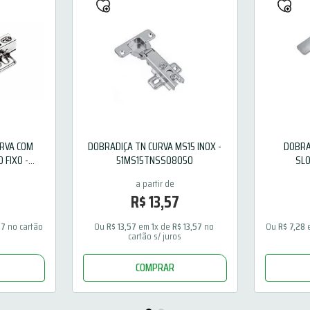
RVA COM
DOBRADIÇA TN CURVA MS15 INOX -
DOBRA
 FIXO -
51MS15TNSS08050
SL
5
R$
13
,
57
47
 no cartão 
Ou 
R$
13
,
57
 em 
1
x de 
R$
13
,
57
 no 
Ou 
R$
7
,
28
 
cartão s/ juros
COMPRAR