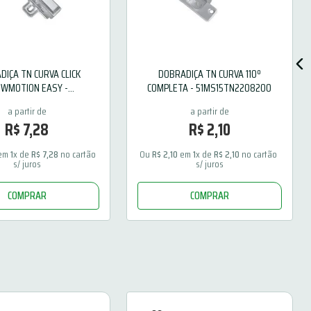
DIÇA TN CURVA CLICK
DOBRADIÇA TN CURVA 110º
OWMOTION EASY -
COMPLETA - 51MS15TN2208200
1MX15TN1208B10
R$
7
,
28
R$
2
,
10
em 
1
x de 
R$
7
,
28
 no cartão 
Ou 
R$
2
,
10
 em 
1
x de 
R$
2
,
10
 no cartão 
s/ juros
s/ juros
COMPRAR
COMPRAR