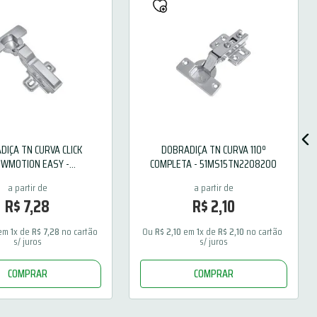
DIÇA TN CURVA CLICK
DOBRADIÇA TN CURVA 110º
OWMOTION EASY -
COMPLETA - 51MS15TN2208200
1MX15TN1208B10
R$
7
,
28
R$
2
,
10
em 
1
x de 
R$
7
,
28
 no cartão 
Ou 
R$
2
,
10
 em 
1
x de 
R$
2
,
10
 no cartão 
s/ juros
s/ juros
COMPRAR
COMPRAR