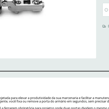
tada para elevar a produtividade da sua marcenaria e facilitar a manutenç
gente, você fixa ou remove a porta do armário em segundos, sem precisar de
a ferragem obrigatória para projetos onde duas portas dividem o mesmo m