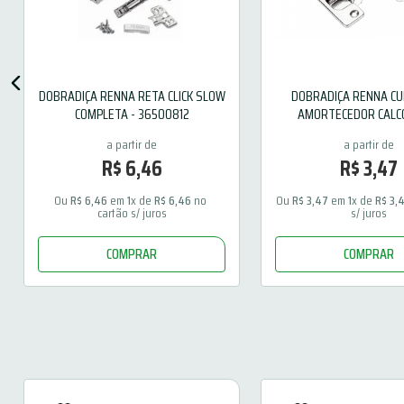
DOBRADIÇA RENNA RETA CLICK SLOW
DOBRADIÇA RENNA CU
COMPLETA - 36500812
AMORTECEDOR CALCO
36502315
R$
6
,
46
R$
3
,
47
Ou 
R$
6
,
46
 em 
1
x de 
R$
6
,
46
 no 
Ou 
R$
3
,
47
 em 
1
x de 
R$
3
,
cartão s/ juros
s/ juros
COMPRAR
COMPRAR