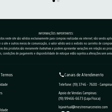
INFORMAÇÕES IMPORTANTES:
os neste site são válidos exclusivamente para compras realizadas via internet, não sendo apli
e o site e outros meios de comunicação, o valor válido será o exibido no carrinho de comp
ns dos produtos são meramente ilustrativas e podem apresentar variações em relação ao prod
s, condições de pagamento e disponibilidade de estoque estão sujeitos a alterações sem avis
e Termos
Canais de Atendimento
cidade
Telefone: (19) 3746 - 7600 - Campin
es
Apoio de Vendas Campinas:
(19) 99466-6673 (Loja Física)
lojavirtual@mestremarceneiro.com
aldade