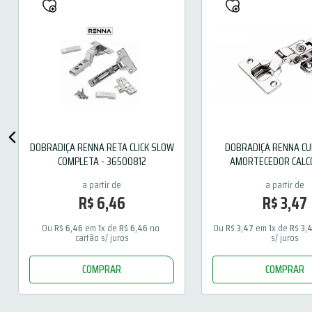
DOBRADIÇA RENNA RETA CLICK SLOW
DOBRADIÇA RENNA CU
COMPLETA - 36500812
AMORTECEDOR CALCO
36502315
R$
6
,
46
R$
3
,
47
Ou 
R$
6
,
46
 em 
1
x de 
R$
6
,
46
 no 
Ou 
R$
3
,
47
 em 
1
x de 
R$
3
,
cartão s/ juros
s/ juros
COMPRAR
COMPRAR