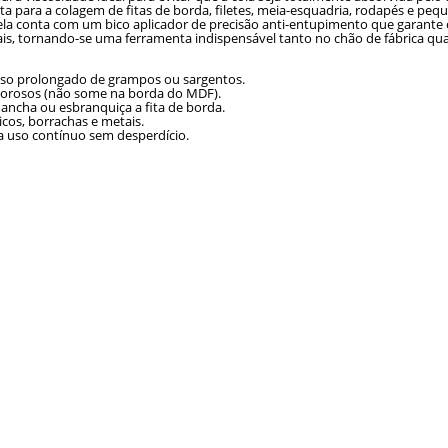
para a colagem de fitas de borda, filetes, meia-esquadria, rodapés e pequ
conta com um bico aplicador de precisão anti-entupimento que garante o 
ais, tornando-se uma ferramenta indispensável tanto no chão de fábrica qua
uso prolongado de grampos ou sargentos.
porosos (não some na borda do MDF).
ncha ou esbranquiça a fita de borda.
cos, borrachas e metais.
a uso contínuo sem desperdício.