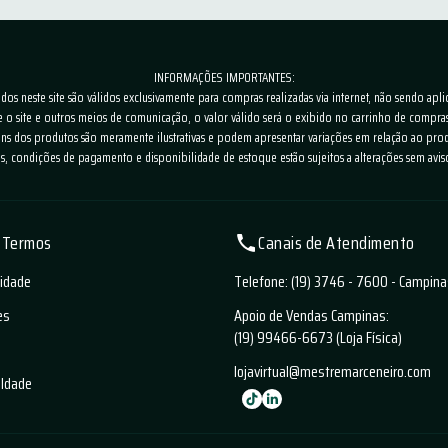
INFORMAÇÕES IMPORTANTES:
os neste site são válidos exclusivamente para compras realizadas via internet, não sendo apli
e o site e outros meios de comunicação, o valor válido será o exibido no carrinho de comp
ns dos produtos são meramente ilustrativas e podem apresentar variações em relação ao prod
s, condições de pagamento e disponibilidade de estoque estão sujeitos a alterações sem avis
e Termos
Canais de Atendimento
cidade
Telefone: (19) 3746 - 7600 - Campin
es
Apoio de Vendas Campinas:
(19) 99466-6673 (Loja Física)
lojavirtual@mestremarceneiro.com
aldade