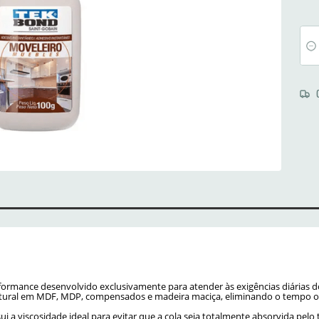
rformance desenvolvido exclusivamente para atender às exigências diárias 
trutural em MDF, MDP, compensados e madeira maciça, eliminando o tempo o
ui a viscosidade ideal para evitar que a cola seja totalmente absorvida pel