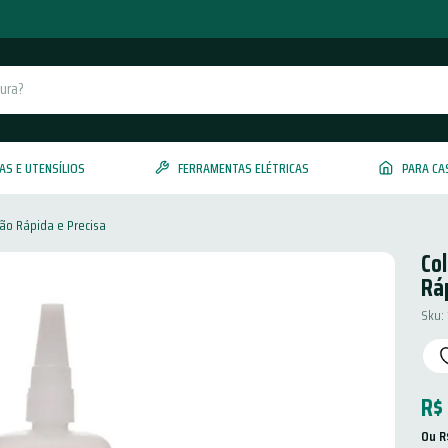
AS E UTENSÍLIOS
FERRAMENTAS ELÉTRICAS
PARA CA
ão Rápida e Precisa
Co
Ráp
Sku
:
R$
Ou 
R