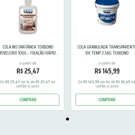
COLA INSTANTÂNEA TEKBOND
COLA GRANULADA TRANSPARENT
OVELEIRO 100G – FIXAÇÃO RÁPIDA
BX TEMP 2,5KG TEKBOND
E PRECISA
R$
25
,
47
R$
145
,
99
Ou 
R$
25
,
47
 em 
1
x de 
R$
25
,
47
 no 
Ou 
R$
145
,
99
 em 
4
x de 
R$
36
,
49
 no
cartão s/ juros
cartão s/ juros
COMPRAR
COMPRAR