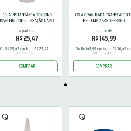
COLA INSTANTÂNEA TEKBOND
COLA GRANULADA TRANSPARENT
OVELEIRO 100G – FIXAÇÃO RÁPIDA
BX TEMP 2,5KG TEKBOND
E PRECISA
R$
25
,
47
R$
145
,
99
Ou 
R$
25
,
47
 em 
1
x de 
R$
25
,
47
 no 
Ou 
R$
145
,
99
 em 
4
x de 
R$
36
,
49
 no
cartão s/ juros
cartão s/ juros
COMPRAR
COMPRAR