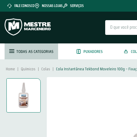
FALE CONOSCO
NOSSAS LOJAS
SERVIÇOS
O que você procura?
TODAS AS CATEGORIAS
PUXADORES
COL
Químicos
Colas
Cola Instantânea Tekbond Moveleiro 100g – Fixaç