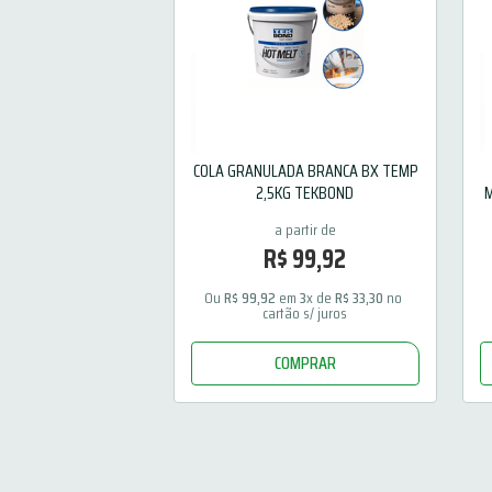
COLA GRANULADA BRANCA BX TEMP
2,5KG TEKBOND
M
R$
99
,
92
Ou 
R$
99
,
92
 em 
3
x de 
R$
33
,
30
 no 
cartão s/ juros
COMPRAR