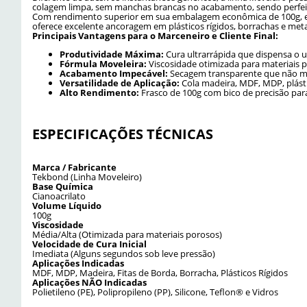
colagem limpa, sem manchas brancas no acabamento, sendo perfeita 
Com rendimento superior em sua embalagem econômica de 100g, ela 
oferece excelente ancoragem em plásticos rígidos, borrachas e met
Principais Vantagens para o Marceneiro e Cliente Final:
Produtividade Máxima:
Cura ultrarrápida que dispensa o 
Fórmula Moveleira:
Viscosidade otimizada para materiais 
Acabamento Impecável:
Secagem transparente que não ma
Versatilidade de Aplicação:
Cola madeira, MDF, MDP, plásti
Alto Rendimento:
Frasco de 100g com bico de precisão par
ESPECIFICAÇÕES TÉCNICAS
Marca / Fabricante
Tekbond (Linha Moveleiro)
Base Química
Cianoacrilato
Volume Líquido
100g
Viscosidade
Média/Alta (Otimizada para materiais porosos)
Velocidade de Cura Inicial
Imediata (Alguns segundos sob leve pressão)
Aplicações Indicadas
MDF, MDP, Madeira, Fitas de Borda, Borracha, Plásticos Rígidos
Aplicações NÃO Indicadas
Polietileno (PE), Polipropileno (PP), Silicone, Teflon® e Vidros