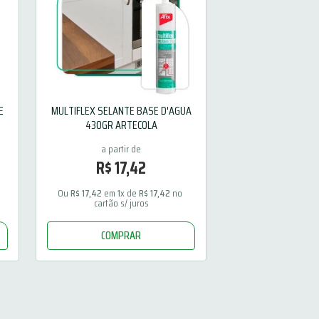
E
MULTIFLEX SELANTE BASE D'AGUA
430GR ARTECOLA
R$
17
,
42
 
Ou 
R$
17
,
42
 em 
1
x de 
R$
17
,
42
 no 
cartão s/ juros
COMPRAR