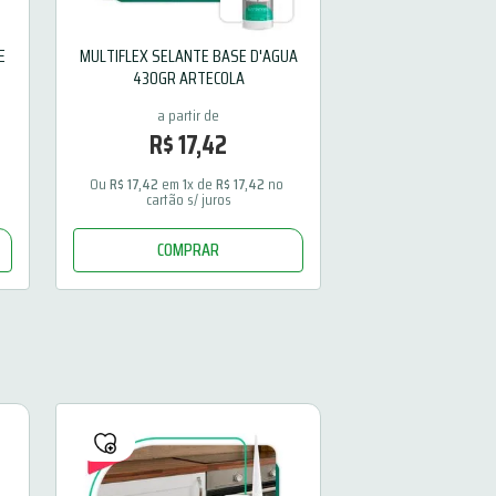
E
MULTIFLEX SELANTE BASE D'AGUA
430GR ARTECOLA
R$
17
,
42
 
Ou 
R$
17
,
42
 em 
1
x de 
R$
17
,
42
 no 
cartão s/ juros
COMPRAR