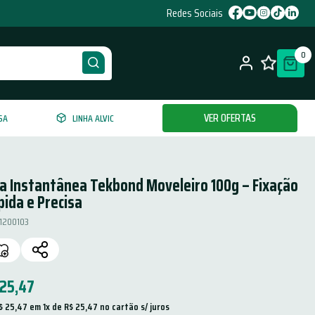
Redes Sociais
0
VER OFERTAS
SA
LINHA ALVIC
la Instantânea Tekbond Moveleiro 100g – Fixação
ida e Precisa
1200103
25
,
47
$
25
,
47
 em 
1
x de 
R$
25
,
47
 no cartão s/ juros